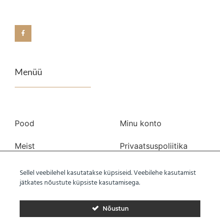
Menüü
Pood
Minu konto
Meist
Privaatsuspoliitika
Transport
Kasutustingimused
Sellel veebilehel kasutatakse küpsiseid. Veebilehe kasutamist
jätkates nõustute küpsiste kasutamisega.
Kontakt
Nõustun