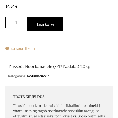
14,84
€
Lisa korvi
Transpordi kulu
Täissööt Noorkanadele (8-17 Nädalat) 20kg
Kategooria:
Kodulindudele
TOOTE KIRJELDUS:
Täissööt noorkanadele sisaldab rikkalikult toitaineid ja
vitamiine ning tagab noorkanade tervisliku arengu ja
ettevalmistuse edasiseks tootlikkuseks. Sobib toitmiseks