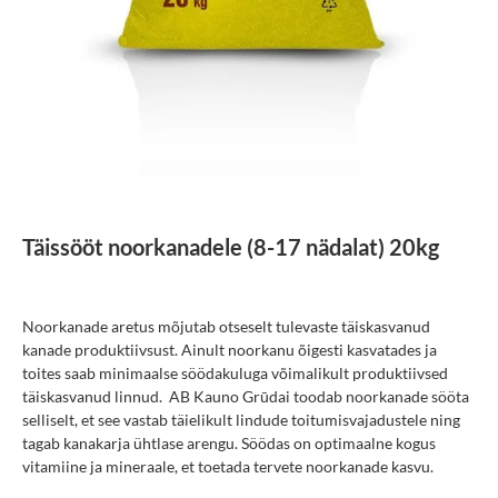
Täissööt noorkanadele (8-17 nädalat) 20kg
Noorkanade aretus mõjutab otseselt tulevaste täiskasvanud
kanade produktiivsust. Ainult noorkanu õigesti kasvatades ja
toites saab minimaalse söödakuluga võimalikult produktiivsed
täiskasvanud linnud. AB Kauno Grūdai toodab noorkanade sööta
selliselt, et see vastab täielikult lindude toitumisvajadustele ning
tagab kanakarja ühtlase arengu. Söödas on optimaalne kogus
vitamiine ja mineraale, et toetada tervete noorkanade kasvu.