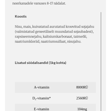
noorkanadele vanuses 8-17 nädalat.
Koostis
Nisu, mais, kuivatatud aurutatud kroovitud sojajahu
(valmistatud geneetiliselt muundatud sojaubadest),
rapsiseemnejahu, kaltsiumkarbonaat, taimeõli,
naatriumkloriid, naatriumsulfaat, nisujahu.
Lisatud söödalisandid (1kg kohta)
A-vitamiin
8000RÜ
D₃-vitamiin*
2560RÜ
E-vitamiin
104mg