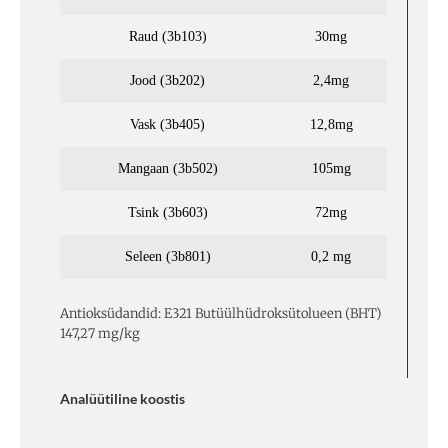
Raud (3b103)
30mg
Jood (3b202)
2,4mg
Vask (3b405)
12,8mg
Mangaan (3b502)
105mg
Tsink (3b603)
72mg
Seleen (3b801)
0,2 mg
Antioksüdandid: E321 Butüülhüdroksütolueen (BHT)
147,27 mg/kg
Analüütiline koostis