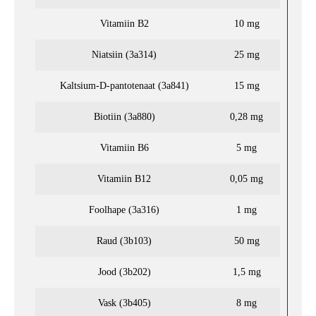
Vitamiin B2
10 mg
Niatsiin (3a314)
25 mg
Kaltsium-D-pantotenaat (3a841)
15 mg
Biotiin (3a880)
0,28 mg
Vitamiin B6
5 mg
Vitamiin B12
0,05 mg
Foolhape (3a316)
1 mg
Raud (3b103)
50 mg
Jood (3b202)
1,5 mg
Vask (3b405)
8 mg