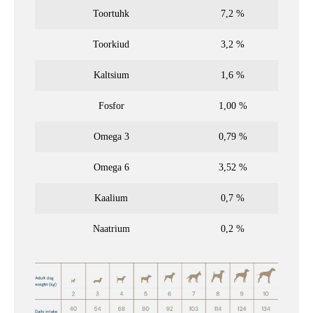
Toortuhk
7,2 %
Toorkiud
3,2 %
Kaltsium
1,6 %
Fosfor
1,00 %
Omega 3
0,79 %
Omega 6
3,52 %
Kaalium
0,7 %
Naatrium
0,2 %