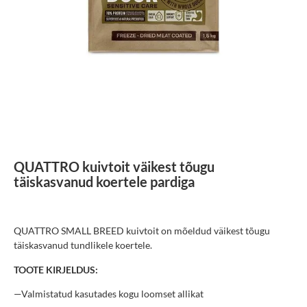
QUATTRO kuivtoit väikest tõugu
täiskasvanud koertele pardiga
QUATTRO SMALL BREED kuivtoit on mõeldud väikest tõugu
täiskasvanud tundlikele koertele.
TOOTE KIRJELDUS:
—Valmistatud kasutades kogu loomset allikat