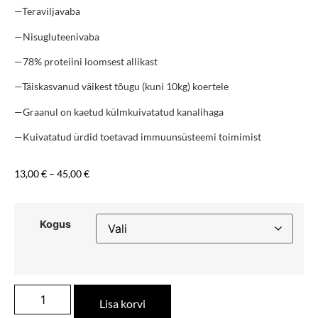
—Teraviljavaba
—Nisugluteenivaba
—78% proteiini loomsest allikast
—Täiskasvanud väikest tõugu (kuni 10kg) koertele
—Graanul on kaetud külmkuivatatud kanalihaga
—Kuivatatud ürdid toetavad immuunsüsteemi toimimist
13,00
€
–
45,00
€
Kogus
Lisa korvi