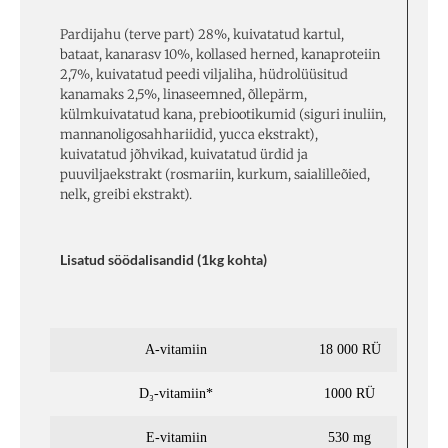
Pardijahu (terve part) 28%, kuivatatud kartul,
bataat, kanarasv 10%, kollased herned, kanaproteiin
2,7%, kuivatatud peedi viljaliha, hüdrolüüsitud
kanamaks 2,5%, linaseemned, õllepärm,
külmkuivatatud kana, prebiootikumid (siguri inuliin,
mannanoligosahhariidid, yucca ekstrakt),
kuivatatud jõhvikad, kuivatatud ürdid ja
puuviljaekstrakt (rosmariin, kurkum, saialilleõied,
nelk, greibi ekstrakt).
Lisatud söödalisandid (1kg kohta)
A-vitamiin
18 000 RÜ
D₃-vitamiin*
1000 RÜ
E-vitamiin
530 mg