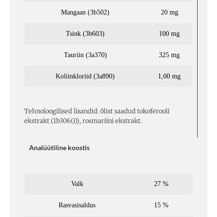
Mangaan (3b502)
20 mg
Tsink (3b603)
100 mg
Tauriin (3a370)
325 mg
Koliinkloriid (3a890)
1,00 mg
Tehnoloogilised lisandid: õlist saadud tokoferooli
ekstrakt (1b306(i)), rosmariini ekstrakt.
Analüütiline koostis
Valk
27 %
Rasvasisaldus
15 %