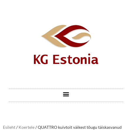
Esileht
/
Koertele
/ QUATTRO kuivtoit väikest tõugu täiskasvanud