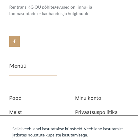
Rentrans KG OÜ põhitegevused on linnu- ja
loomasöötade e- kaubandus ja hulgimüük
Menüü
Pood
Minu konto
Meist
Privaatsuspoliitika
Transport
Kasutustingimused
Sellel veebilehel kasutatakse küpsiseid. Veebilehe kasutamist
jätkates nõustute küpsiste kasutamisega.