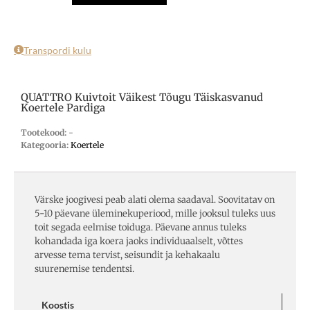
Transpordi kulu
QUATTRO Kuivtoit Väikest Tõugu Täiskasvanud
Koertele Pardiga
Tootekood:
-
Kategooria:
Koertele
Värske joogivesi peab alati olema saadaval. Soovitatav on
5-10 päevane üleminekuperiood, mille jooksul tuleks uus
toit segada eelmise toiduga. Päevane annus tuleks
kohandada iga koera jaoks individuaalselt, võttes
arvesse tema tervist, seisundit ja kehakaalu
suurenemise tendentsi.
Koostis