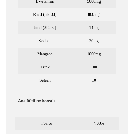
E-vitamiin
5000mg
Raud (3b103)
800mg
Jood (3b202)
14mg
Koobalt
20mg
Mangaan
1000mg
Tsink
1000
Seleen
10
Analüütiline koostis
Fosfor
4,03%