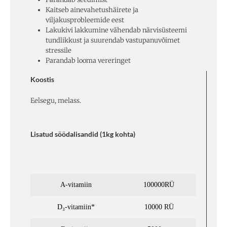
Kaitseb ainevahetushäirete ja
viljakusprobleemide eest
Lakukivi lakkumine vähendab närvisüsteemi
tundlikkust ja suurendab vastupanuvõimet
stressile
Parandab looma vereringet
Koostis
Eelsegu, melass.
Lisatud söödalisandid (1kg kohta)
A-vitamiin
100000RÜ
D₃-vitamiin*
10000 RÜ