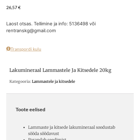
26,57
€
Laost otsas. Tellimine ja info: 5136498 või
rentranskg@gmail.com
Transpordi kulu
Lakumineraal Lammastele Ja Kitsedele 20kg
Kategooria:
Lammastele ja kitsedele
Toote eelised
Lammaste ja kitsede lakumineraal soodustab
sööda söödavust
Parandab seedimist