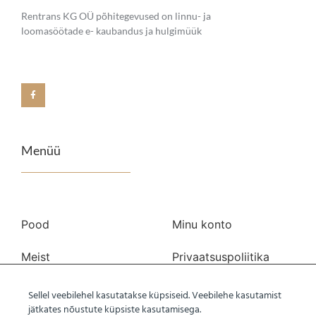
Rentrans KG OÜ põhitegevused on linnu- ja
loomasöötade e- kaubandus ja hulgimüük
Menüü
Pood
Minu konto
Meist
Privaatsuspoliitika
Transport
Kasutustingimused
Sellel veebilehel kasutatakse küpsiseid. Veebilehe kasutamist
jätkates nõustute küpsiste kasutamisega.