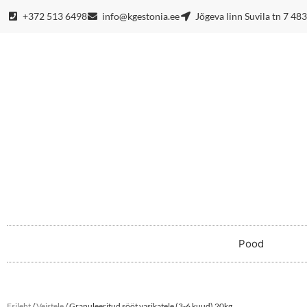
+372 513 6498
info@kgestonia.ee
Jõgeva linn Suvila tn 7 48
Pood
Esileht
/
Veistele
/ Granuleeritud sööt vasikatele (3-6 kuud) 20kg