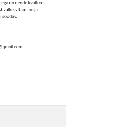
 seega on nende kvaliteet
 valke, vitamiine ja
i söödav.
kg@gmail.com