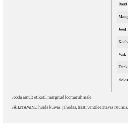
Raud
Mang
Jood
Kooba
Vask
Tsink
Selee
Sööda ainult etiketil märgitud loomarühmale.
SÄILITAMINE:
hoida kuivas, jahedas, hästi ventileeritavas ruumis. 