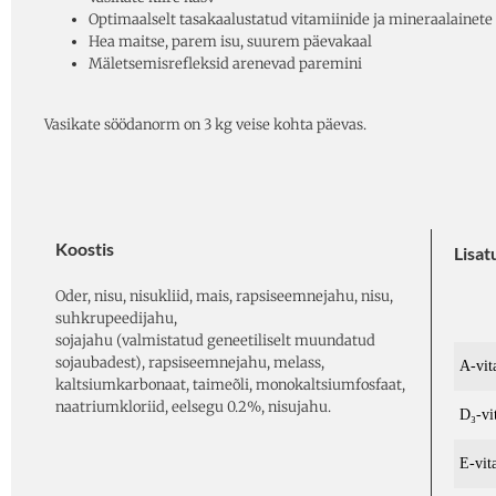
Optimaalselt tasakaalustatud vitamiinide ja mineraalainete
Hea maitse, parem isu, suurem päevakaal
Mäletsemisrefleksid arenevad paremini
Vasikate söödanorm on 3 kg veise kohta päevas.
Koostis
Lisat
Oder, nisu, nisukliid, mais, rapsiseemnejahu, nisu,
suhkrupeedijahu,
sojajahu (valmistatud geneetiliselt muundatud
sojaubadest), rapsiseemnejahu, melass,
A-vit
kaltsiumkarbonaat, taimeõli, monokaltsiumfosfaat,
naatriumkloriid, eelsegu 0.2%, nisujahu.
D₃-vi
E-vit