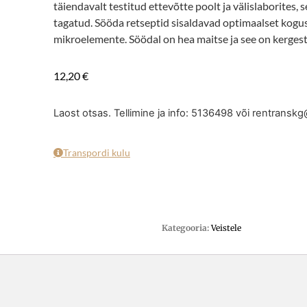
täiendavalt testitud ettevõtte poolt ja välislaborites,
tagatud. Sööda retseptid sisaldavad optimaalset kogust
mikroelemente. Söödal on hea maitse ja see on kergest
12,20
€
Laost otsas. Tellimine ja info: 5136498 või rentrans
Transpordi kulu
Kategooria:
Veistele