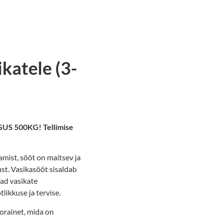
katele (3-
S 500KG! Tellimise
mist, sööt on maitsev ja
st. Vasikasööt sisaldab
vad vasikate
likkuse ja tervise.
orainet, mida on