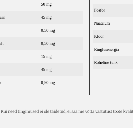
50 mg
Fosfor
aan
45 mg
Naatrium
0,50 mg
Kloor
lt
0,50 mg
Ringlusenergia
15 mg
Roheline tuhk
45 mg
n
0,50 mg
Kui need tingimused ei ole täidetud, ei saa me võtta vastutust toote kvalit