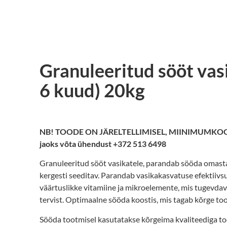
Granuleeritud sööt vasi
6 kuud) 20kg
NB! TOODE ON JÄRELTELLIMISEL, MIINIMUMKOGU
jaoks võta ühendust +372 513 6498
Granuleeritud sööt vasikatele, parandab sööda omasta
kergesti seeditav. Parandab vasikakasvatuse efektiivsu
väärtuslikke vitamiine ja mikroelemente, mis tugevda
tervist. Optimaalne sööda koostis, mis tagab kõrge toot
Sööda tootmisel kasutatakse kõrgeima kvaliteediga to