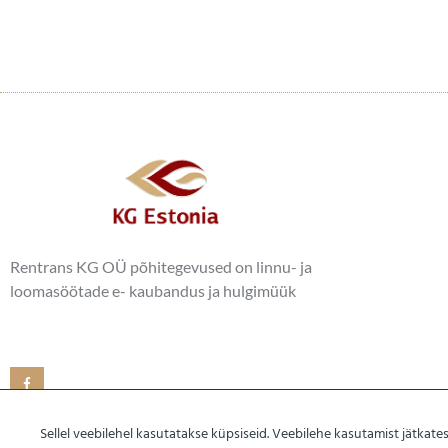
Rentrans KG OÜ põhitegevused on linnu- ja
loomasöötade e- kaubandus ja hulgimüük
Sellel veebilehel kasutatakse küpsiseid. Veebilehe kasutamist jätkat