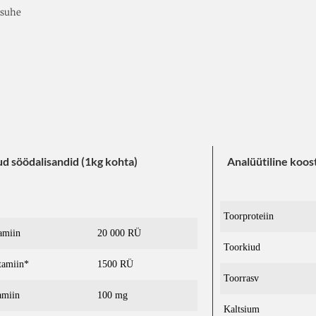
 suhe
ud söödalisandid (1kg kohta)
Analüütiline koost
Toorproteiin
amiin
20 000 RÜ
Toorkiud
tamiin*
1500 RÜ
Toorrasv
amiin
100 mg
Kaltsium