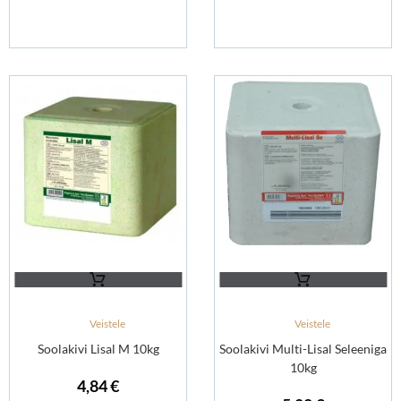
Veistele
Veistele
Soolakivi Lisal M 10kg
Soolakivi Multi-Lisal Seleeniga
10kg
4,84
€