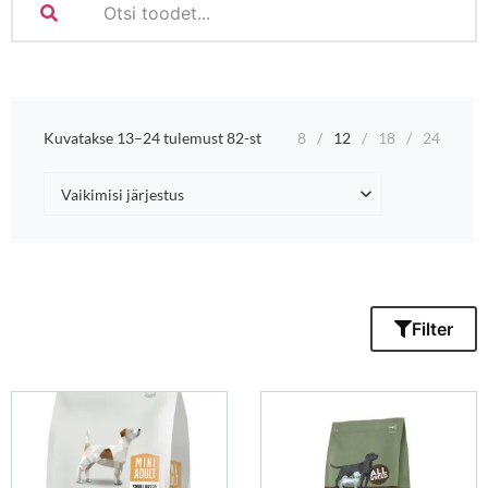
Rentrans KG OÜ põhitegevused on
linnu- ja loomasöötade e- kaubandus
ja hulgimüük
8
12
18
24
Kuvatakse 13–24 tulemust 82-st
Filter