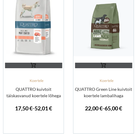
Koertele
Koertele
QUATTRO kuivtoit
QUATTRO Green Line kuivtoit
täiskasvanud koertele lõhega
koertele lambalihaga
17,50
€
52,01
€
22,00
€
65,00
€
–
–