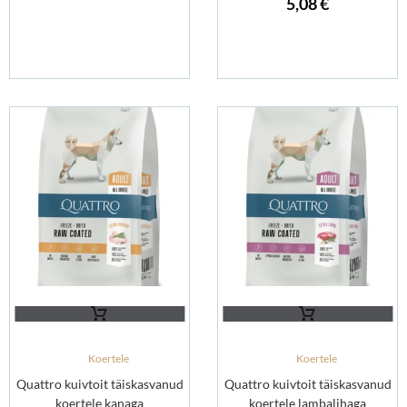
5,08
€
Koertele
Koertele
Quattro kuivtoit täiskasvanud
Quattro kuivtoit täiskasvanud
koertele kanaga
koertele lambalihaga