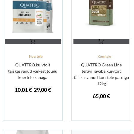
Koertele
Koertele
QUATTRO kuivtoit
QUATTRO Green Line
täiskasvanud väikest tõugu
teraviljavaba kuivtoit
koertele kanaga
täiskasvanud koertele pardiga
12kg
10,01
€
29,00
€
–
65,00
€