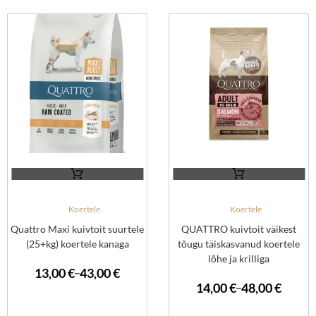
Koertele
Koertele
Quattro Maxi kuivtoit suurtele
QUATTRO kuivtoit väikest
(25+kg) koertele kanaga
tõugu täiskasvanud koertele
lõhe ja krilliga
13,00
€
43,00
€
–
14,00
€
48,00
€
–